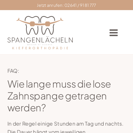
Skip
Jetzt anrufen: 02641 / 91 81 777
to
content
Togg
Navig
Home
FAQ:
Wie lange muss die lose
Praxis
Zahnspange getragen
Zahnkorrektur
werden?
Zahnspangen
In der Regel einige Stunden am Tag und nachts.
Die Dauer hängt vom jeweiligen