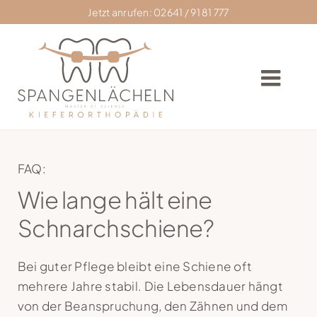
Skip
Jetzt anrufen: 02641 / 91 81 777
to
content
Togg
Navig
Home
FAQ:
Wie lange hält eine
Praxis
Schnarchschiene?
Zahnkorrektur
Bei guter Pflege bleibt eine Schiene oft
mehrere Jahre stabil. Die Lebensdauer hängt
Zahnspangen
von der Beanspruchung, den Zähnen und dem