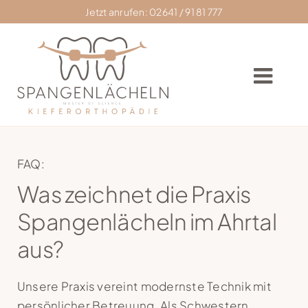
Skip
Jetzt anrufen: 02641 / 91 81 777
to
content
Togg
Navig
Home
FAQ:
Was zeichnet die Praxis
Praxis
Spangenlächeln im Ahrtal
Zahnkorrektur
aus?
Zahnspangen
Unsere Praxis vereint modernste Technik mit
persönlicher Betreuung. Als Schwestern