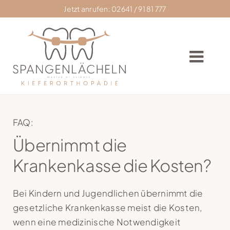
Skip
Jetzt anrufen: 02641 / 91 81 777
to
content
Togg
Navig
Home
FAQ:
Übernimmt die
Praxis
Krankenkasse die Kosten?
Zahnkorrektur
Bei Kindern und Jugendlichen übernimmt die
gesetzliche Krankenkasse meist die Kosten,
Zahnspangen
wenn eine medizinische Notwendigkeit