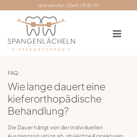
Skip
Jetzt anrufen: 02641 / 91 81 777
to
content
Togg
Navig
Home
FAQ:
Wie lange dauert eine
Praxis
kieferorthopädische
Zahnkorrektur
Behandlung?
Zahnspangen
Die Dauer hängt von der individuellen
Ausgangssituation ab, ob leichte Korrekturen